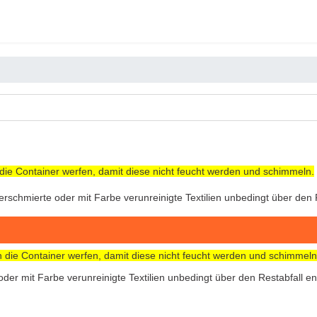
n die Container werfen, damit diese nicht feucht werden und schimmeln.
rschmierte oder mit Farbe verunreinigte Textilien unbedingt über den 
in die Container werfen, damit diese nicht feucht werden und schimmeln
der mit Farbe verunreinigte Textilien unbedingt über den Restabfall e