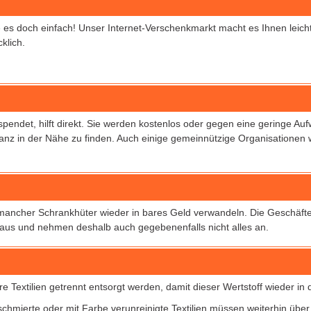
es doch einfach! Unser Internet-Verschenkmarkt macht es Ihnen leicht.
klich.
endet, hilft direkt. Sie werden kostenlos oder gegen eine geringe A
anz in der Nähe zu finden. Auch einige gemeinnützige Organisatione
ancher Schrankhüter wieder in bares Geld verwandeln. Die Geschäfte 
aus und nehmen deshalb auch gegebenenfalls nicht alles an.
 Textilien getrennt entsorgt werden, damit dieser Wertstoff wieder in
chmierte oder mit Farbe verunreinigte Textilien müssen weiterhin über