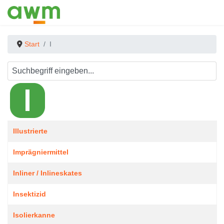
Start
I
Beiträge
Titel
Illustrierte
Imprägniermittel
Inliner / Inlineskates
Insektizid
Isolierkanne