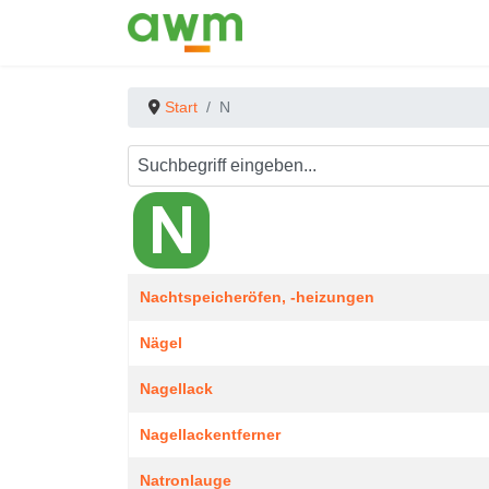
Start
N
Beiträge
Titel
Nachtspeicheröfen, -heizungen
Nägel
Nagellack
Nagellackentferner
Natronlauge