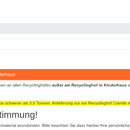
derhaus
nnen an allen Recyclinghöfen
außer am Recyclinghof in Kinderhaus
a
w schwerer als 3,5 Tonnen: Anlieferung nur am Recyclinghof Coerde m
stimmung!
terial einzubinden. Bitte beachten Sie dass hierbei Ihre persönlic