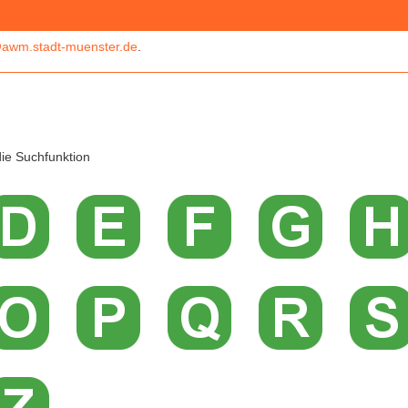
awm.stadt-muenster.de
.
ie Suchfunktion