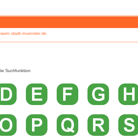
awm.stadt-muenster.de
ie Suchfunktion