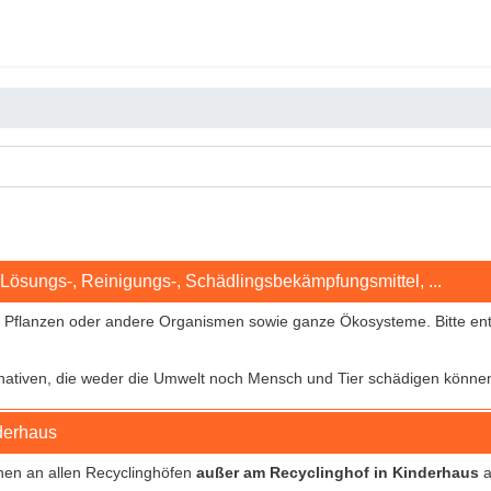
 Lösungs-, Reinigungs-, Schädlingsbekämpfungsmittel, ...
, Pflanzen oder andere Organismen sowie ganze Ökosysteme
. Bitte e
nativen, die weder die Umwelt noch Mensch und Tier schädigen könne
derhaus
nnen an allen Recyclinghöfen
außer am Recyclinghof in Kinderhaus
a