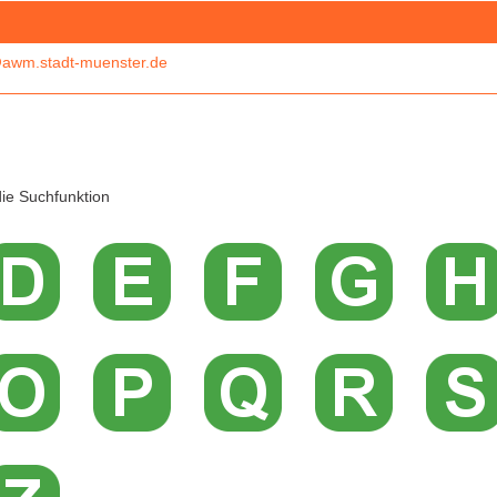
awm.stadt-muenster.de
ie Suchfunktion